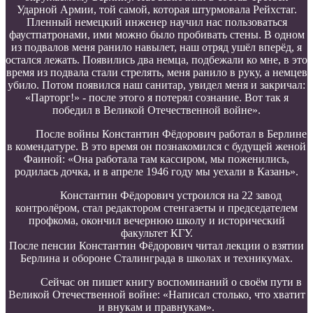
Ударной Армии, той самой, которая штурмовала Рейхстаг.
Пленный немецкий инженер научил нас пользоваться
фаустпатронами, ими можно было пробивать стены. В одном
из подвалов меня ранило навылет, наш отряд ушёл вперёд, я
остался лежать. Появились два немца, подбежали ко мне, в это
время из подвала стали стрелять, меня ранило в руку, а немцев
убило. Потом появился наш санитар, увидел меня и закричал:
«Парторг!» - после этого я потерял сознание. Вот так я
победил в Великой Отечественной войне».
После войны Константин Фёдорович работал в Берлине
в комендатуре. В это время он познакомился с будущей женой
Фаиной: «Она работала там кассиром, мы поженились,
родилась дочка, и в апреле 1946 году мы уехали в Казань».
Константин Фёдорович устроился на 22 завод
контролёром, стал редактором стенгазеты и председателем
профкома, окончил вечернюю школу и исторический
факультет КГУ.
После пенсии Константин Фёдорович читал лекции о взятии
Берлина и обороне Сталинграда в школах и техникумах.
Сейчас он пишет книгу воспоминаний о своём пути в
Великой Отечественной войне: «Написал столько, что хватит
и внукам и правнукам».