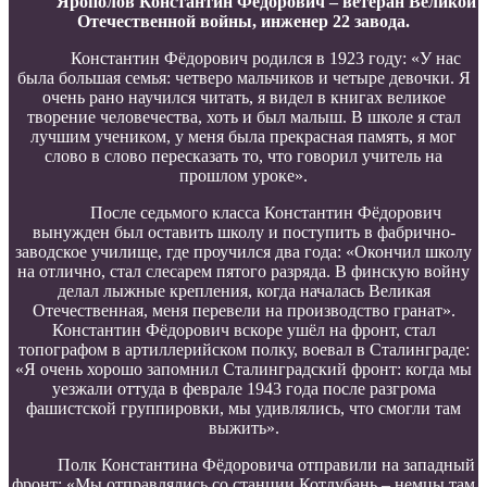
Ярополов Константин Фёдорович – ветеран Великой
Отечественной войны, инженер 22 завода.
Константин Фёдорович родился в 1923 году: «У нас
была большая семья: четверо мальчиков и четыре девочки. Я
очень рано научился читать, я видел в книгах великое
творение человечества, хоть и был малыш. В школе я стал
лучшим учеником, у меня была прекрасная память, я мог
слово в слово пересказать то, что говорил учитель на
прошлом уроке».
После седьмого класса Константин Фёдорович
вынужден был оставить школу и поступить в фабрично-
заводское училище, где проучился два года: «Окончил школу
на отлично, стал слесарем пятого разряда. В финскую войну
делал лыжные крепления, когда началась Великая
Отечественная, меня перевели на производство гранат».
Константин Фёдорович вскоре ушёл на фронт, стал
топографом в артиллерийском полку, воевал в Сталинграде:
«Я очень хорошо запомнил Сталинградский фронт: когда мы
уезжали оттуда в феврале 1943 года после разгрома
фашистской группировки, мы удивлялись, что смогли там
выжить».
Полк Константина Фёдоровича отправили на западный
фронт: «Мы отправлялись со станции Котлубань – немцы там