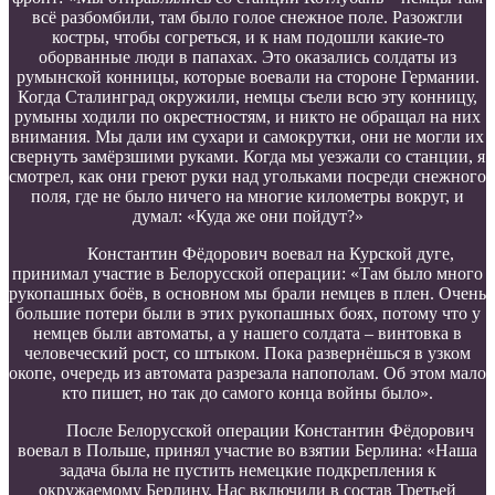
всё разбомбили, там было голое снежное поле. Разожгли
костры, чтобы согреться, и к нам подошли какие-то
оборванные люди в папахах. Это оказались солдаты из
румынской конницы, которые воевали на стороне Германии.
Когда Сталинград окружили, немцы съели всю эту конницу,
румыны ходили по окрестностям, и никто не обращал на них
внимания. Мы дали им сухари и самокрутки, они не могли их
свернуть замёрзшими руками. Когда мы уезжали со станции, я
смотрел, как они греют руки над угольками посреди снежного
поля, где не было ничего на многие километры вокруг, и
думал: «Куда же они пойдут?»
Константин Фёдорович воевал на Курской дуге,
принимал участие в Белорусской операции: «Там было много
рукопашных боёв, в основном мы брали немцев в плен. Очень
большие потери были в этих рукопашных боях, потому что у
немцев были автоматы, а у нашего солдата – винтовка в
человеческий рост, со штыком. Пока развернёшься в узком
окопе, очередь из автомата разрезала напополам. Об этом мало
кто пишет, но так до самого конца войны было».
После Белорусской операции Константин Фёдорович
воевал в Польше, принял участие во взятии Берлина: «Наша
задача была не пустить немецкие подкрепления к
окружаемому Берлину. Нас включили в состав Третьей