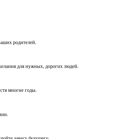
ваших родителей.
елания для нужных, дорогих людей.
устя многие годы.
нии.
ройте завесу будущего.